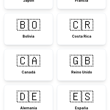
Japón
Francia
🇧🇴
🇨🇷
Bolivia
Costa Rica
🇨🇦
🇬🇧
Canadá
Reino Unido
🇩🇪
🇪🇸
Alemania
España