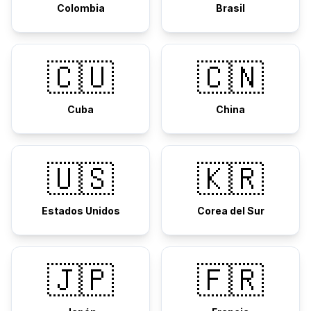
Colombia
Brasil
🇨🇺
🇨🇳
Cuba
China
🇺🇸
🇰🇷
Estados Unidos
Corea del Sur
🇯🇵
🇫🇷